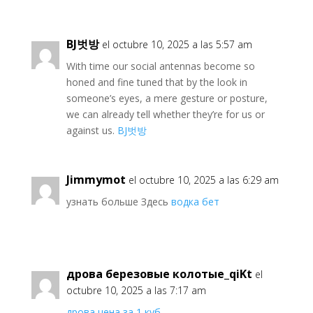
BJ벗방
el octubre 10, 2025 a las 5:57 am
With time our social antennas become so
honed and fine tuned that by the look in
someone’s eyes, a mere gesture or posture,
we can already tell whether they’re for us or
against us.
BJ벗방
Jimmymot
el octubre 10, 2025 a las 6:29 am
узнать больше Здесь
водка бет
дрова березовые колотые_qiKt
el
octubre 10, 2025 a las 7:17 am
дрова цена за 1 куб
.