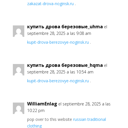
zakazat-drova-noginsk.ru
.
купить дрова березовые_uhma
el
septiembre 28, 2025 a las 9:08 am
kupit-drova-berezovye-noginsk.ru
.
купить дрова березовые_hqma
el
septiembre 28, 2025 a las 10:54 am
kupit-drova-berezovye-noginsk.ru
.
WilliamEnlag
el septiembre 28, 2025 a las
10:22 pm
pop over to this website
russian traditional
clothing