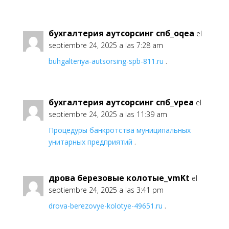
бухгалтерия аутсорсинг спб_oqea
el
septiembre 24, 2025 a las 7:28 am
buhgalteriya-autsorsing-spb-811.ru
.
бухгалтерия аутсорсинг спб_vpea
el
septiembre 24, 2025 a las 11:39 am
Процедуры банкротства муниципальных
унитарных предприятий
.
дрова березовые колотые_vmKt
el
septiembre 24, 2025 a las 3:41 pm
drova-berezovye-kolotye-49651.ru
.