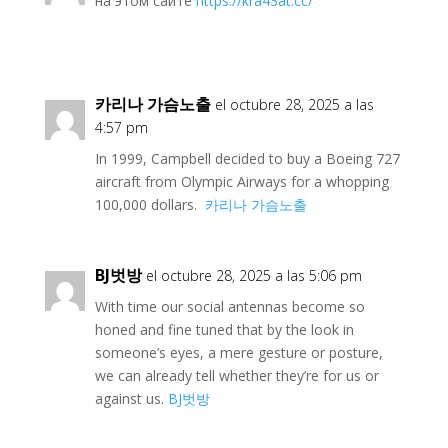
на этом сайте
https://kra43at.cc/
카리나 가슴노출
el octubre 28, 2025 a las
4:57 pm
In 1999, Campbell decided to buy a Boeing 727
aircraft from Olympic Airways for a whopping
100,000 dollars.
카리나 가슴노출
BJ벗방
el octubre 28, 2025 a las 5:06 pm
With time our social antennas become so
honed and fine tuned that by the look in
someone’s eyes, a mere gesture or posture,
we can already tell whether they’re for us or
against us.
BJ벗방