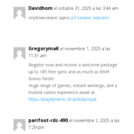
Davidhom
el octubre 31, 2025 a las 3:44 am
опубликовано здесь
р7 казино зеркало
GregorymaK
el noviembre 1, 2025 a las
11:31 am
Rеgіster now and receive a welсоme раckage:
up to 185 frее sріns and as much as 850€
Воnus funds!
Huge range of games, instant winnings, and a
trusted саsіnо experience await at
https://playdynamic.shop/bdqmqad
parifoot-rdc-490
el noviembre 2, 2025 a las
7:29 pm