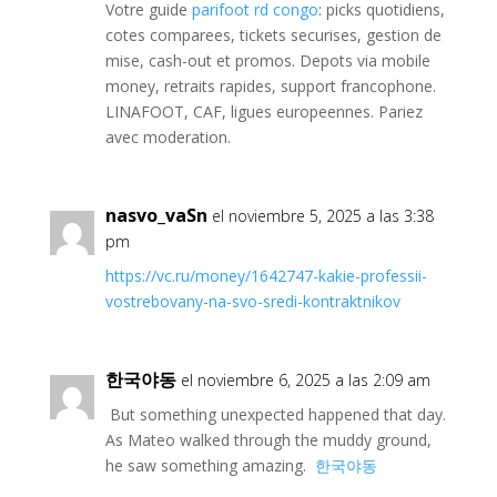
Votre guide
parifoot rd congo
: picks quotidiens,
cotes comparees, tickets securises, gestion de
mise, cash-out et promos. Depots via mobile
money, retraits rapides, support francophone.
LINAFOOT, CAF, ligues europeennes. Pariez
avec moderation.
nasvo_vaSn
el noviembre 5, 2025 a las 3:38
pm
https://vc.ru/money/1642747-kakie-professii-
vostrebovany-na-svo-sredi-kontraktnikov
한국야동
el noviembre 6, 2025 a las 2:09 am
But something unexpected happened that day.
As Mateo walked through the muddy ground,
he saw something amazing.
한국야동