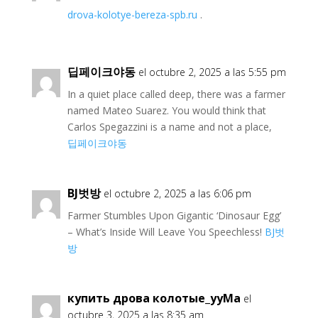
drova-kolotye-bereza-spb.ru
.
딥페이크야동
el octubre 2, 2025 a las 5:55 pm
In a quiet place called deep, there was a farmer
named Mateo Suarez. You would think that
Carlos Spegazzini is a name and not a place,
딥페이크야동
BJ벗방
el octubre 2, 2025 a las 6:06 pm
Farmer Stumbles Upon Gigantic ‘Dinosaur Egg’
– What’s Inside Will Leave You Speechless!
BJ벗
방
купить дрова колотые_yyMa
el
octubre 3, 2025 a las 8:35 am