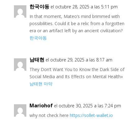
한국야동
el octubre 28, 2025 a las 5:11 pm
In that moment, Mateo’s mind brimmed with
possibilities. Could it be a relic from a forgotten
era or an artifact left by an ancient civilization?
한국야동
남태현
el octubre 29, 2025 a las 8:17 am
They Don’t Want You to Know the Dark Side of
Social Media and Its Effects on Mental Health»
남태현 마약
Mariohof
el octubre 30, 2025 a las 7:24 pm
why not check here
https://sollet-wallet.io