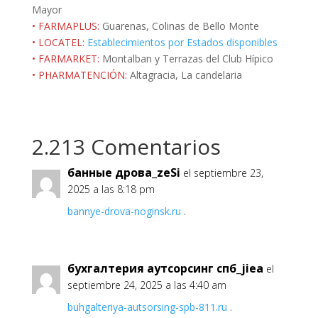
Mayor
• FARMAPLUS:
Guarenas, Colinas de Bello Monte
• LOCATEL:
Establecimientos por Estados disponibles
• FARMARKET:
Montalban y Terrazas del Club Hípico
• PHARMATENCIÓN:
Altagracia, La candelaria
2.213 Comentarios
банные дрова_zeSi
el septiembre 23,
2025 a las 8:18 pm
bannye-drova-noginsk.ru
.
бухгалтерия аутсорсинг спб_jiea
el
septiembre 24, 2025 a las 4:40 am
buhgalteriya-autsorsing-spb-811.ru
.