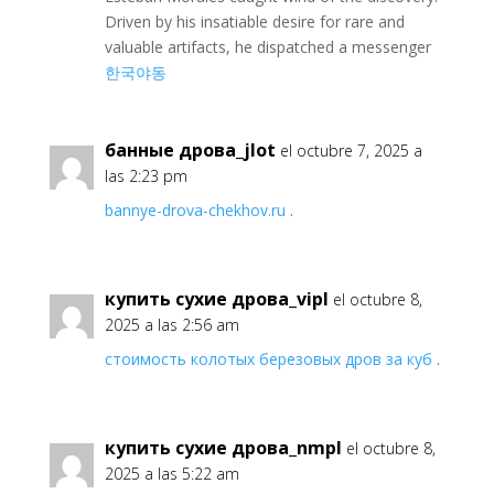
Driven by his insatiable desire for rare and
valuable artifacts, he dispatched a messenger
한국야동
банные дрова_jlot
el octubre 7, 2025 a
las 2:23 pm
bannye-drova-chekhov.ru
.
купить сухие дрова_vipl
el octubre 8,
2025 a las 2:56 am
стоимость колотых березовых дров за куб
.
купить сухие дрова_nmpl
el octubre 8,
2025 a las 5:22 am