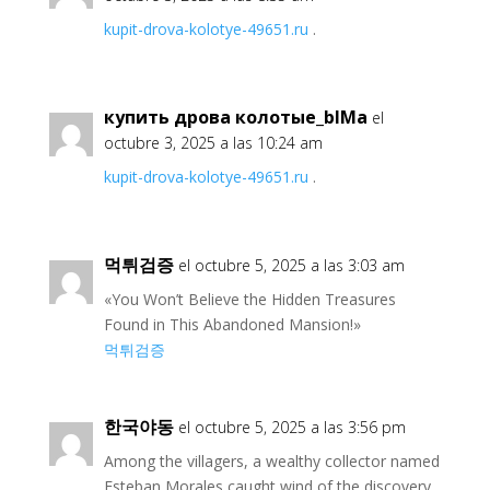
kupit-drova-kolotye-49651.ru
.
купить дрова колотые_blMa
el
octubre 3, 2025 a las 10:24 am
kupit-drova-kolotye-49651.ru
.
먹튀검증
el octubre 5, 2025 a las 3:03 am
«You Won’t Believe the Hidden Treasures
Found in This Abandoned Mansion!»
먹튀검증
한국야동
el octubre 5, 2025 a las 3:56 pm
Among the villagers, a wealthy collector named
Esteban Morales caught wind of the discovery.