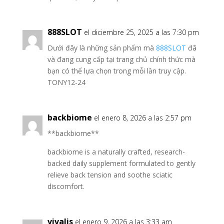
888SLOT
el diciembre 25, 2025 a las 7:30 pm
Dưới đây là những sản phẩm mà
888SLOT
đã
và đang cung cấp tại trang chủ chính thức mà
bạn có thể lựa chọn trong mỗi lần truy cập.
TONY12-24
backbiome
el enero 8, 2026 a las 2:57 pm
**backbiome**
backbiome is a naturally crafted, research-
backed daily supplement formulated to gently
relieve back tension and soothe sciatic
discomfort.
vivalis
el enero 9, 2026 a las 3:33 am