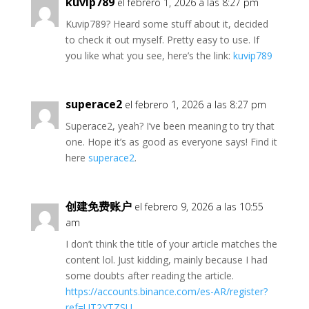
kuvip789
el febrero 1, 2026 a las 8:27 pm
Kuvip789? Heard some stuff about it, decided
to check it out myself. Pretty easy to use. If
you like what you see, here’s the link:
kuvip789
superace2
el febrero 1, 2026 a las 8:27 pm
Superace2, yeah? I’ve been meaning to try that
one. Hope it’s as good as everyone says! Find it
here
superace2
.
创建免费账户
el febrero 9, 2026 a las 10:55
am
I don’t think the title of your article matches the
content lol. Just kidding, mainly because I had
some doubts after reading the article.
https://accounts.binance.com/es-AR/register?
ref=UT2YTZSU