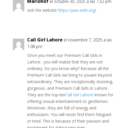
Mariohof
el octubre 30, 2025 a las 7:32 pm
visit the website
https://jaxx-web.org/
Call Girl Lahore
el noviembre 7, 2025 a las
1:08 pm
Once you meet our Premium Call Girls in
Lahore , you will realize that they are not
ordinary. Do you know why? Because all the
Premium Call Girls we bring to youare beyond
extraordinary. They are exceptionally stunning,
gorgeous, and Premium Call Girls in Lahore .
They are the top-tier
Call Girl Lahore
known for
offering sexual entertainment to gentlemen.
Moreover, they are full of energy and
enthusiasm. You will never find them fatigued
or tired. This is because of their passion and
excitement for dating new men.