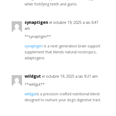
while fortifying teeth and gums.
synaptigen
el octubre 19, 2025 a las 6:47
am
**synaptigen**
synaptigen
is a next-generation brain support
supplement that blends natural nootropics,
adaptogens
wildgut
el octubre 19, 2025 a las 9:21 am
**wildgut**
wildgut
is a precision-crafted nutritional blend
designed to nurture your dog’s digestive tract.