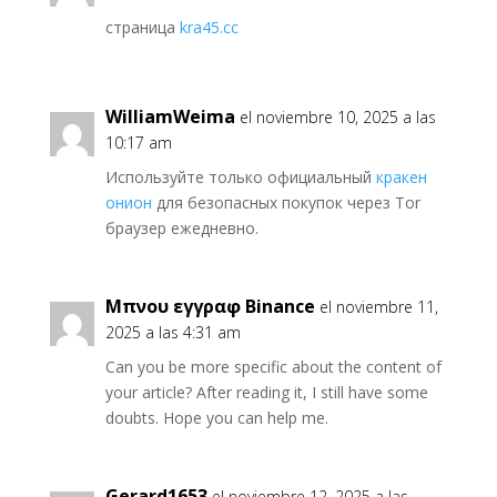
страница
kra45.cc
WilliamWeima
el noviembre 10, 2025 a las
10:17 am
Используйте только официальный
кракен
онион
для безопасных покупок через Tor
браузер ежедневно.
Μπνου εγγραφ Binance
el noviembre 11,
2025 a las 4:31 am
Can you be more specific about the content of
your article? After reading it, I still have some
doubts. Hope you can help me.
Gerard1653
el noviembre 12, 2025 a las