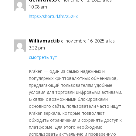
10:08 am
https://shorturl.fm/252Fx
Williamactib
el noviembre 16, 2025 a las
3:32 pm
смотреть тут
Kraken — один из самых надежных и
популярных криптовалютных обменников,
предлагающий пользователям удобные
условия для торговли цифровыми активами.
В связи с возможными блокировками
основного сайта, пользователи часто ищут
Kraken зеркала, которые позволяют
обходить ограничения и сохранять доступ к
платформе. Для этого необходимо
использовать актуальную и проверенную