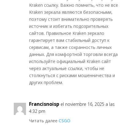
Kraken ссылку. Важно помнить, что не все
Kraken зеркала являются безопасными,
поэтому стоит внимательно проверять
источник и избегать подозрительных
сайтов. Правильное Kraken зеркало
гарантирует вам стабильный доступ к
сервисам, а также сохранность личных
данных. Для комфортной торговли всегда
используйте официальный Kraken сайт
через актуальные ссылки, чтобы не
столкнуться с рисками мошенничества и
других проблем.
Francisnoisp
el noviembre 16, 2025 a las
4:32 pm
Читать далее
CSGO