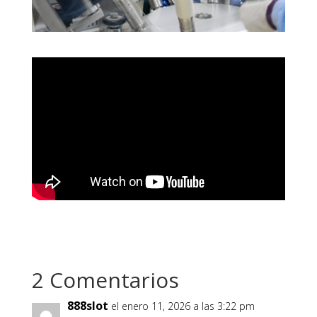
2 Comentarios
888slot
el enero 11, 2026 a las 3:22 pm