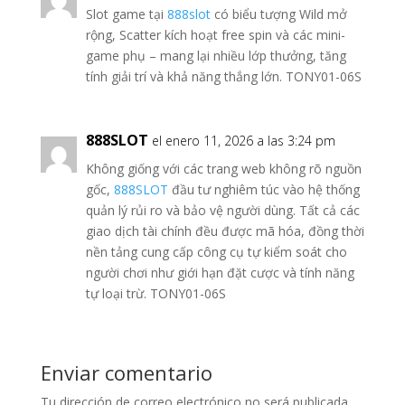
Slot game tại
888slot
có biểu tượng Wild mở
rộng, Scatter kích hoạt free spin và các mini-
game phụ – mang lại nhiều lớp thưởng, tăng
tính giải trí và khả năng thắng lớn. TONY01-06S
888SLOT
el enero 11, 2026 a las 3:24 pm
Không giống với các trang web không rõ nguồn
gốc,
888SLOT
đầu tư nghiêm túc vào hệ thống
quản lý rủi ro và bảo vệ người dùng. Tất cả các
giao dịch tài chính đều được mã hóa, đồng thời
nền tảng cung cấp công cụ tự kiểm soát cho
người chơi như giới hạn đặt cược và tính năng
tự loại trừ. TONY01-06S
Enviar comentario
Tu dirección de correo electrónico no será publicada.