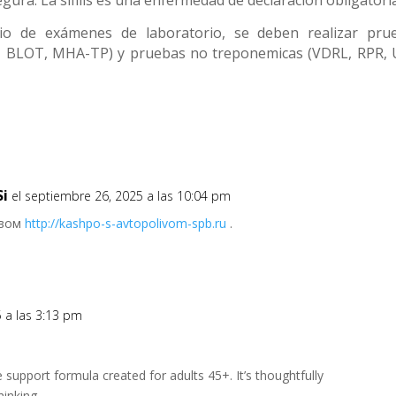
io de exámenes de laboratorio, se deben realizar pru
 BLOT, MHA-TP) y pruebas no treponemicas (VDRL, RPR, 
Si
el septiembre 26, 2025 a las 10:04 pm
ивом
http://kashpo-s-avtopolivom-spb.ru
.
5 a las 3:13 pm
 support formula created for adults 45+. It’s thoughtfully
hinking