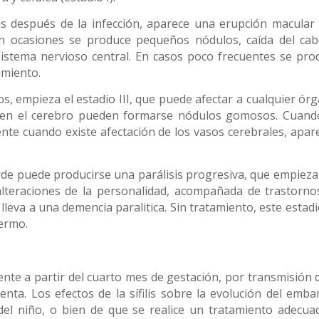
as después de la infección, aparece una erupción macular 
n ocasiones se produce pequeños nódulos, caída del cabe
sistema nervioso central. En casos poco frecuentes se pro
amiento.
s, empieza el estadio III, que puede afectar a cualquier órg
s o en el cerebro pueden formarse nódulos gomosos. Cuand
nte cuando existe afectación de los vasos cerebrales, apar
arde puede producirse una parálisis progresiva, que empieza
alteraciones de la personalidad, acompañada de trastorno
 lleva a una demencia paralitica. Sin tratamiento, este estad
fermo.
nte a partir del cuarto mes de gestación, por transmisión d
enta. Los efectos de la sífilis sobre la evolución del emba
el niño, o bien de que se realice un tratamiento adecua