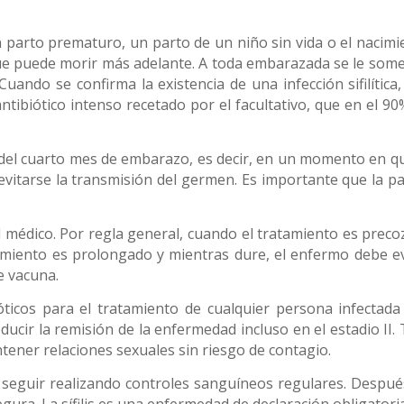
 parto prematuro, un parto de un niño sin vida o el nacimi
 que puede morir más adelante. A toda embarazada se le some
. Cuando se confirma la existencia de una infección sifilítica
ntibiótico intenso recetado por el facultativo, que en el 90
s del cuarto mes de embarazo, es decir, en un momento en qu
evitarse la transmisión del germen. Es importante que la pa
 médico. Por regla general, cuando el tratamiento es precoz
tamiento es prolongado y mientras dure, el enfermo debe ev
e vacuna.
óticos para el tratamiento de cualquier persona infectada
oducir la remisión de la enfermedad incluso en el estadio II.
ntener relaciones sexuales sin riesgo de contagio.
 seguir realizando controles sanguíneos regulares. Despué
ura. La sífilis es una enfermedad de declaración obligatoria