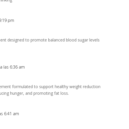
 9:19 pm
ment designed to promote balanced blood sugar levels
 a las 6:36 am
plement formulated to support healthy weight reduction
ucing hunger, and promoting fat loss.
las 6:41 am