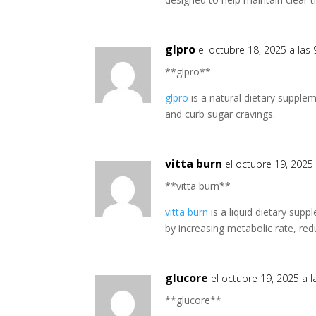
glpro
el octubre 18, 2025 a las
** glpro**
glpro
is a natural dietary supple
and curb sugar cravings.
vitta burn
el octubre 19, 2025
**vitta burn**
vitta burn
is a liquid dietary sup
by increasing metabolic rate, red
glucore
el octubre 19, 2025 a 
** glucore**