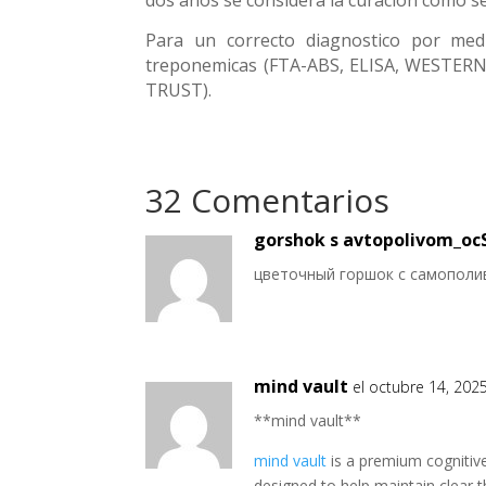
Para un correcto diagnostico por med
treponemicas (FTA-ABS, ELISA, WESTERN
TRUST).
32 Comentarios
gorshok s avtopolivom_oc
цветочный горшок с самопол
mind vault
el octubre 14, 202
**mind vault**
mind vault
is a premium cognitive
designed to help maintain clear t