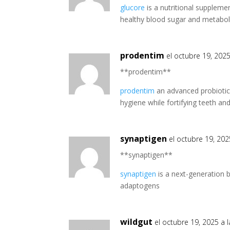
glucore
is a nutritional supplemen
healthy blood sugar and metaboli
prodentim
el octubre 19, 202
** prodentim**
prodentim
an advanced probiotic
hygiene while fortifying teeth an
synaptigen
el octubre 19, 202
** synaptigen**
synaptigen
is a next-generation 
adaptogens
wildgut
el octubre 19, 2025 a 