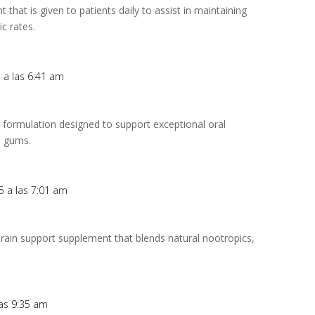
t that is given to patients daily to assist in maintaining
c rates.
5 a las 6:41 am
 formulation designed to support exceptional oral
d gums.
5 a las 7:01 am
brain support supplement that blends natural nootropics,
las 9:35 am