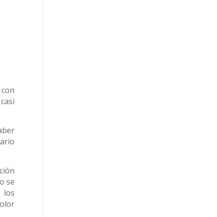
 con
casi
aber
ario
ción
o se
 los
olor