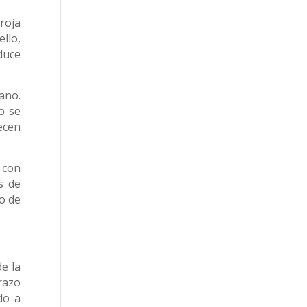
roja
llo,
duce
ano.
o se
ecen
 con
s de
io de
e la
razo
do a