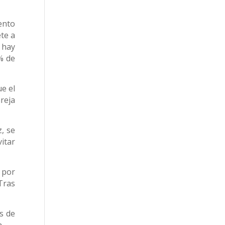
ento
te a
, hay
% de
e el
reja
, se
itar
 por
 Tras
s de
.