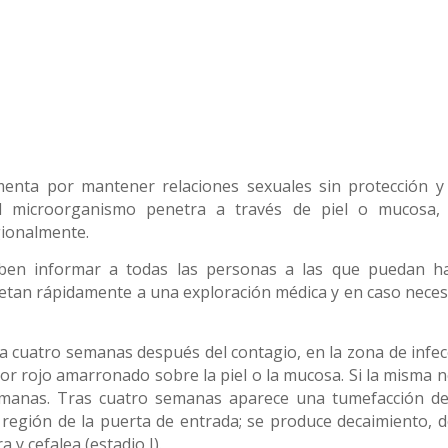
menta por mantener relaciones sexuales sin protección y
l microorganismo penetra a través de piel o mucosa, 
gionalmente.
eben informar a todas las personas a las que puedan h
metan rápidamente a una exploración médica y en caso neces
s a cuatro semanas después del contagio, en la zona de infec
lor rojo amarronado sobre la piel o la mucosa. Si la misma n
emanas. Tras cuatro semanas aparece una tumefacción de
a región de la puerta de entrada; se produce decaimiento, d
 y cefalea (estadio I).