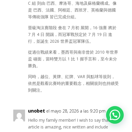
C 組 則由 巴西、摩洛哥、海地及蘇格蘭構成。像
是 巴西、法國、阿根廷、西班牙、英格蘭與德國
等傳統強隊 皆已完成分組。
晉級淘汰賽階段 會在 7 月初 展開，16 強賽 將於
7 月 4 日 開踢，而冠軍戰預定於 7 月 19 日 進
行，並誕生 2026 世界盃冠軍隊伍。
從過往戰績來看，墨西哥與南非曾於 2010 年世界
盃 碰面，當時雙方以 1 比 1 握手言和，至今未分
勝負。
同時，越位、黃牌、紅牌、VAR 與點球等規則，
依然是觀看比賽時的重要觀念，相關規則也持續受
到關注。
unobet
el mayo 28, 2026 a las 9:20 pm
Hello my family member! I wish to say that this
article is amazing, nice written and include