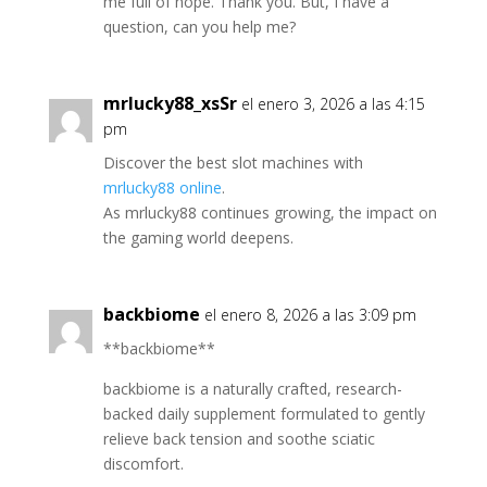
me full of hope. Thank you. But, I have a
question, can you help me?
mrlucky88_xsSr
el enero 3, 2026 a las 4:15
pm
Discover the best slot machines with
mrlucky88 online
.
As mrlucky88 continues growing, the impact on
the gaming world deepens.
backbiome
el enero 8, 2026 a las 3:09 pm
**backbiome**
backbiome is a naturally crafted, research-
backed daily supplement formulated to gently
relieve back tension and soothe sciatic
discomfort.