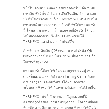
หนึ่งใน คุณสมบัติหลัก ของแพลตฟอร์มนี้คือ ระบบ
การเงิน ซึ่งมีขั้นต่ำในการเติมเงินเพียง 1 บาท และ
ขั้นต่ำในการถอนเงินก็เช่นเดียวกันที่ 1 บาท เท่านั้น
การฝากเงินเสร็จภายใน 3 วินาที ทำให้แพลตฟอร์ม
นี้ โดดเด่นด้านความเร็ว นอกจากนี้ยัง เปิดให้ถอน
ได้ไม่จำกัดจำนวน ซึ่งเป็น จุดเด่นที่ช่วยให้
TKBNEKO แตกต่างจากเว็บไซต์อื่นๆ
สำหรับการเติมเงิน ผู้ใช้งานสามารถใช้รหัส QR
เพื่อทำรายการได้ ซึ่งเป็นระบบที่ เพิ่มความรวดเร็ว
ในการทำธุรกรรม
แพลตฟอร์มนี้มีเกมให้เลือก ครบทุกหมวดหมู่ เช่น
เกมสล็อต, เกมสด, กีฬา และ Fishing Game ผู้เล่น
สามารถดูรายชื่อเกมทั้งหมดได้ผ่านตัวกรอง
«ทั้งหมด» ซึ่งช่วยให้ ค้นหาเกมที่ต้องการได้ง่ายขึ้น
TKBNEKO เน้นย้ำถึงความสำคัญของเกมที่มี
ลิขสิทธิ์ถูกต้องและการเล่นที่ยุติธรรม โดยร่วมมือกับ
พันธมิตรเกมที่ผ่านมาตรฐานสากล ซึ่งช่วยให้มั่นใจ