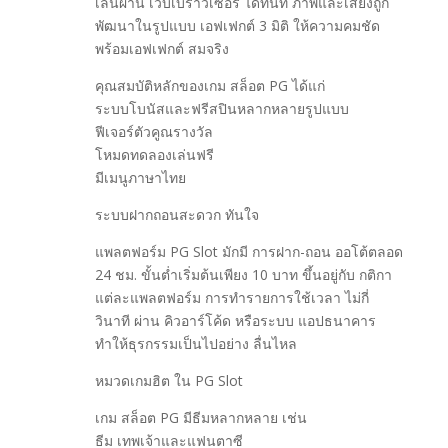
เล่นผ่าน เว็บเบราว์เซอร์ ได้ทันที ภาพและเสียงถูก
พัฒนาในรูปแบบ เอฟเฟกต์ 3 มิติ ให้ความคมชัด
พร้อมเอฟเฟกต์ สมจริง
คุณสมบัติหลักของเกม สล็อต PG ได้แก่
ระบบโบนัสและฟรีสปินหลากหลายรูปแบบ
ฟีเจอร์ตัวคูณรางวัล
โหมดทดลองเล่นฟรี
มีเมนูภาษาไทย
ระบบฝากถอนสะดวก ทันใจ
แพลตฟอร์ม PG Slot มักมี การฝาก-ถอน ออโต้ตลอด
24 ชม. ขั้นต่ำเริ่มต้นเพียง 10 บาท ขึ้นอยู่กับ กติกา
แต่ละแพลตฟอร์ม การทำรายการใช้เวลา ไม่กี่
วินาที ผ่าน คิวอาร์โค้ด หรือระบบ แอปธนาคาร
ทำให้ธุรกรรมเป็นไปอย่าง ลื่นไหล
หมวดเกมฮิต ใน PG Slot
เกม สล็อต PG มีธีมหลากหลาย เช่น
ธีม เทพเจ้าและแฟนตาซี