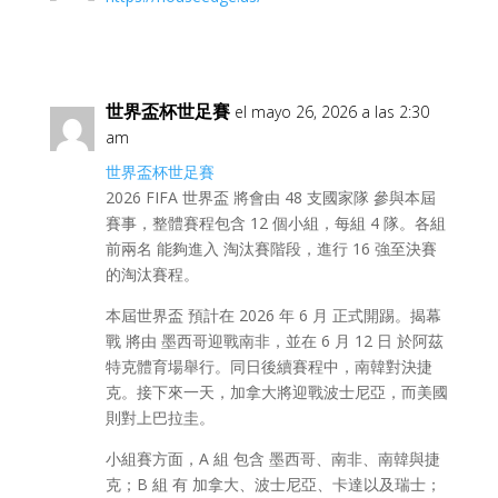
世界盃杯世足賽
el mayo 26, 2026 a las 2:30
am
世界盃杯世足賽
2026 FIFA 世界盃 將會由 48 支國家隊 參與本屆
賽事，整體賽程包含 12 個小組，每組 4 隊。各組
前兩名 能夠進入 淘汰賽階段，進行 16 強至決賽
的淘汰賽程。
本屆世界盃 預計在 2026 年 6 月 正式開踢。揭幕
戰 將由 墨西哥迎戰南非，並在 6 月 12 日 於阿茲
特克體育場舉行。同日後續賽程中，南韓對決捷
克。接下來一天，加拿大將迎戰波士尼亞，而美國
則對上巴拉圭。
小組賽方面，A 組 包含 墨西哥、南非、南韓與捷
克；B 組 有 加拿大、波士尼亞、卡達以及瑞士；