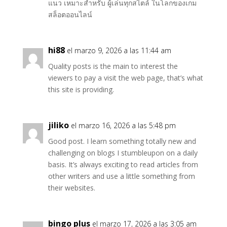
แนว เหมาะสำหรับ ผู้เล่นทุกสไตล์ ในโลกของเกม
สล็อตออนไลน์
hi88
el marzo 9, 2026 a las 11:44 am
Quality posts is the main to interest the
viewers to pay a visit the web page, that’s what
this site is providing.
jiliko
el marzo 16, 2026 a las 5:48 pm
Good post. I learn something totally new and
challenging on blogs I stumbleupon on a daily
basis. It’s always exciting to read articles from
other writers and use a little something from
their websites.
bingo plus
el marzo 17, 2026 a las 3:05 am